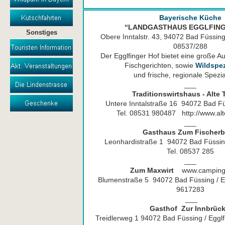
Bayerische Küche
“LANDGASTHAUS EGGLFING
Sonstiges
Obere Inntalstr. 43, 94072 Bad Füssing
08537/288
Der Egglfinger Hof bietet eine große A
Fischgerichten, sowie
Wildspez
und frische, regionale Spezia
___
Traditionswirtshaus - Alte 
Untere Inntalstraße 16 94072 Bad Fü
Tel. 08531 980487 http://www.alt
___
Gasthaus Zum Fischerb
Leonhardistraße 1 94072 Bad Füssing
Tel. 08537 285
___
Zum Maxwirt
www.camping
Blumenstraße 5 94072 Bad Füssing / Eg
9617283
___
Gasthof Zur Innbrück
Treidlerweg 1 94072 Bad Füssing / Eggl