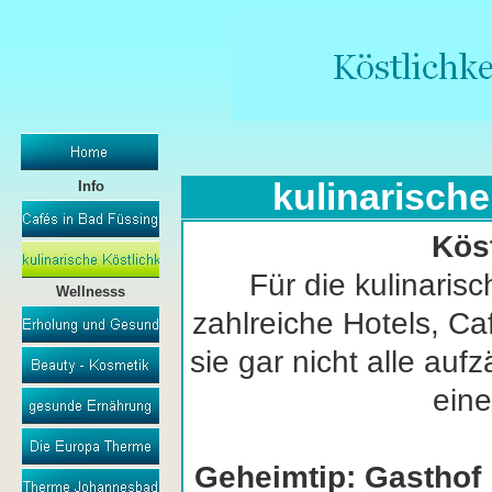
kulinarische
Info
Kös
Für die kulinaris
Wellnesss
zahlreiche Hotels, C
sie gar nicht alle au
eine
Geheimtip: Gasthof 