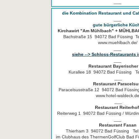
___
die Kombination Restaurant und Ca
___
gute bürgerliche Küc
Kirchawirt "Am Mühlbach" + MÜHLBA
Bachstraße 15 94072 Bad Füssing Te
www.muehlbach.de/
___
siehe --> Schloss-Restaurants i
___
Restaurant Bayerischer
Kurallee 18 94072 Bad Füssing Te
___
Restaurant Paracelsu
Paracelsusstraße 12 94072 Bad Füssin
www.hotel-waldeck.de
___
Restaurant Reiterhof
Reiterweg 1 94072 Bad Füssing / Würdi
___
Restaurant Fasan
Thierham 3 94072 Bad Füssing Tel
im Clubhaus des ThermenGolfClub Bad Fü